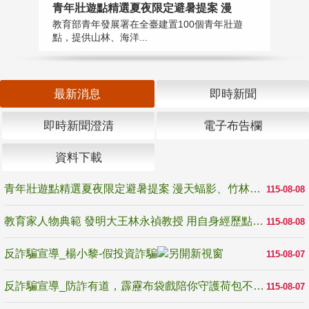
教
青年壯遊點精選夏夜限定避暑提案 漫
在
教育部青年發展署在全臺建置100個青年壯遊
譽
點，提供山林、海洋...
最新消息
即時新聞
即時新聞澄清
電子布告欄
資料下載
青年壯遊點精選夏夜限定避暑提案 漫天蝠影、竹林尋蛙、茶香夜觀 邀青年暮色出發
115-08-08
教育家人物典範 發明大王林永禎教授 用自身經歷點亮學生的路
115-08-08
反詐騙宣導_楊小黎-假投資詐騙
115-08-07
反詐騙宣導_防詐有道，霹靂布袋戲陪你守護荷包不受騙
115-08-07