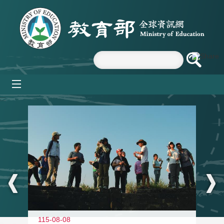
跳到主要內容區塊
mobile_menu
:::
11
115-08-08