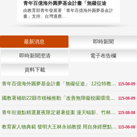
青年百億海外圓夢基金計畫「無礙征途
國
由教育部青年發展署「青年百億海外圓夢基金計
無
畫」支持、台灣適應...
是
最新消息
即時新聞
即時新聞澄清
電子布告欄
資料下載
青年百億海外圓夢基金計畫「無礙征途」 12位特教與弱勢青年勇闖西班牙 跨越感官限制見證生命蛻變
115-08-09
國教署補助22縣市積極推動「改善無障礙校園環境計畫」 打造友善、安全、無礙學習空間
115-08-09
青年壯遊點精選夏夜限定避暑提案 漫天蝠影、竹林尋蛙、茶香夜觀 邀青年暮色出發
115-08-08
教育家人物典範 發明大王林永禎教授 用自身經歷點亮學生的路
115-08-08