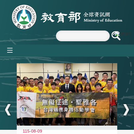
跳到主要內容區塊
mobile_menu
:::
115-08-09
11