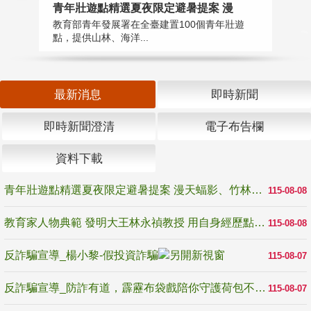
教
青年壯遊點精選夏夜限定避暑提案 漫
在
教育部青年發展署在全臺建置100個青年壯遊
譽
點，提供山林、海洋...
最新消息
即時新聞
即時新聞澄清
電子布告欄
資料下載
青年壯遊點精選夏夜限定避暑提案 漫天蝠影、竹林尋蛙、茶香夜觀 邀青年暮色出發
115-08-08
教育家人物典範 發明大王林永禎教授 用自身經歷點亮學生的路
115-08-08
反詐騙宣導_楊小黎-假投資詐騙
115-08-07
反詐騙宣導_防詐有道，霹靂布袋戲陪你守護荷包不受騙
115-08-07