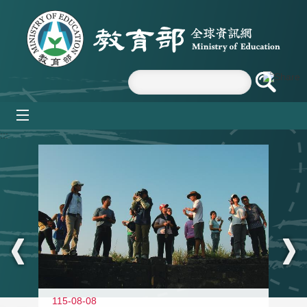
跳到主要內容區塊
mobile_menu
:::
11
115-08-08