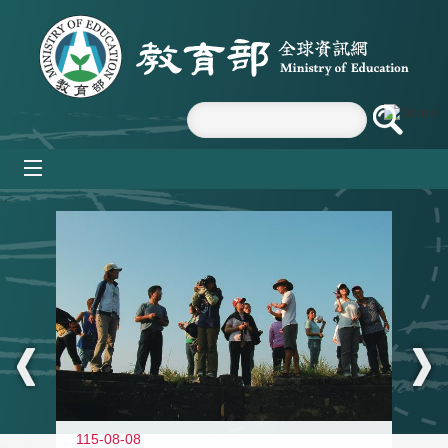
跳到主要內容區塊
mobile_menu
:::
11
115-08-08