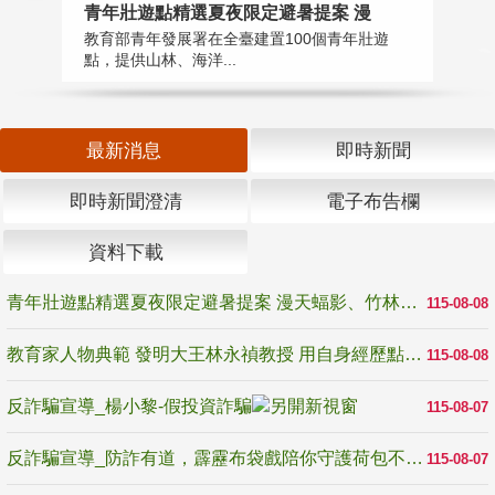
教
青年壯遊點精選夏夜限定避暑提案 漫
在
教育部青年發展署在全臺建置100個青年壯遊
譽
點，提供山林、海洋...
最新消息
即時新聞
即時新聞澄清
電子布告欄
資料下載
青年壯遊點精選夏夜限定避暑提案 漫天蝠影、竹林尋蛙、茶香夜觀 邀青年暮色出發
115-08-08
教育家人物典範 發明大王林永禎教授 用自身經歷點亮學生的路
115-08-08
反詐騙宣導_楊小黎-假投資詐騙
115-08-07
反詐騙宣導_防詐有道，霹靂布袋戲陪你守護荷包不受騙
115-08-07