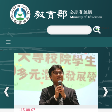
跳到主要內容區塊
mobile_menu
:::
11
115-08-07