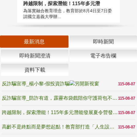
高
跨越限制，探索潛能！115年多元潛
教
為落實融合教育理念，教育部於8月4日至7日委
博
請國立嘉義大學辦...
最新消息
即時新聞
即時新聞澄清
電子布告欄
資料下載
反詐騙宣導_楊小黎-假投資詐騙
115-08-07
反詐騙宣導_防詐有道，霹靂布袋戲陪你守護荷包不受騙
115-08-07
跨越限制，探索潛能！115年多元潛能發展夏令營發掘生命無限可能
115-08-07
高齡不是終點而是夢想起點！教育部打造「人生設計夢工場」 參展第3屆高齡健康產業博覽會
115-08-07