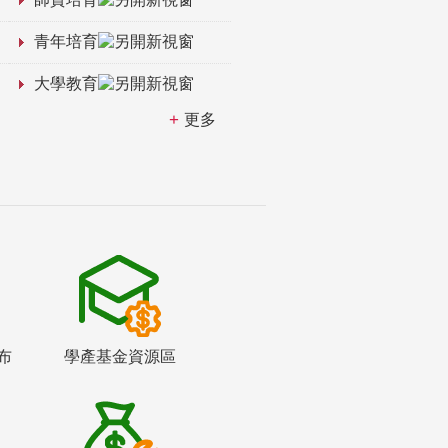
青年培育
大學教育
更多
布
學產基金資源區