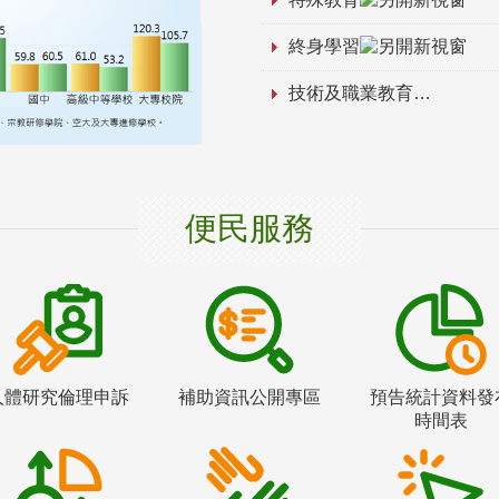
終身學習
技術及職業教育
便民服務
人體研究倫理申訴
補助資訊公開專區
預告統計資料發
時間表