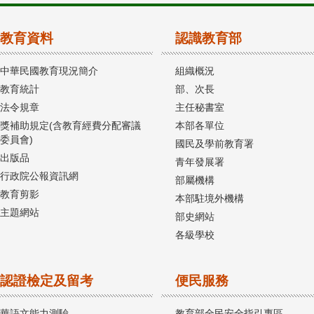
教育資料
認識教育部
中華民國教育現況簡介
組織概況
教育統計
部、次長
法令規章
主任秘書室
獎補助規定(含教育經費分配審議
本部各單位
委員會)
國民及學前教育署
出版品
青年發展署
行政院公報資訊網
部屬機構
教育剪影
本部駐境外機構
主題網站
部史網站
各級學校
認證檢定及留考
便民服務
華語文能力測驗
教育部全民安全指引專區