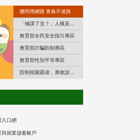
聰明用網路 青春不迷路
「補課了沒？」人權及轉型正義教育專區
教育部全民安全指引專區
教育部詐騙防制專區
教育部性別平等專區
防制校園霸凌，勇敢說出來！
習入口網
育與就業儲蓄帳戶