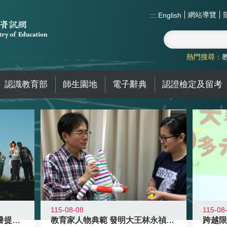
網站導覽
:::
English
熱門搜尋：
認識教育部
師生園地
電子辭典
認證檢定及留考
115-08-08
115-08
教育家人物典範 發明大王林永禎教授
青年壯遊點精選夏夜限定避暑提案 漫