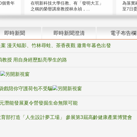
在明新科技大學任教、有「發明大王」
0個青年
為落實
之稱的榮譽講座教授林永禎，...
至7日委
即時新聞
即時新聞澄清
電子布告欄
案 漫天蝠影、竹林尋蛙、茶香夜觀 邀青年暮色出發
禎教授 用自身經歷點亮學生的路
騙
袋戲陪你守護荷包不受騙
多元潛能發展夏令營發掘生命無限可能
育部打造「人生設計夢工場」 參展第3屆高齡健康產業博覽會