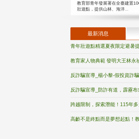
教育部青年發展署在全臺建置10
壯遊點，提供山林、海洋...
最新消息
青年壯遊點精選夏夜限定避暑提
教育家人物典範 發明大王林永
反詐騙宣導_楊小黎-假投資詐
反詐騙宣導_防詐有道，霹靂布
跨越限制，探索潛能！115年
高齡不是終點而是夢想起點！教