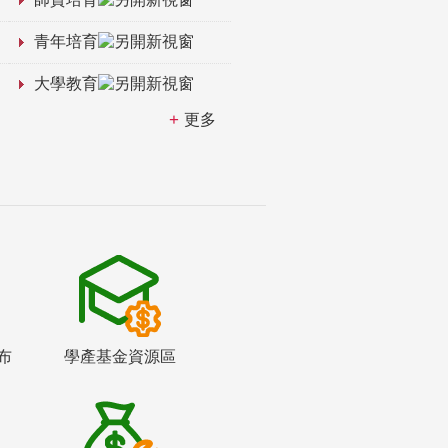
青年培育
大學教育
更多
布
學產基金資源區