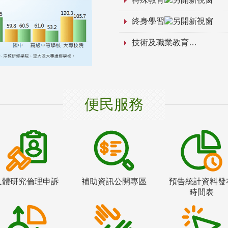
終身學習
技術及職業教育
便民服務
人體研究倫理申訴
補助資訊公開專區
預告統計資料發
時間表