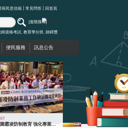
部長民意信箱
常見問答
回首頁
進階搜尋
教師資格考試
教育學分班
師鐸獎
便民服務
訊息公告
-07
落實校園霸凌防制教育 強化專業知能