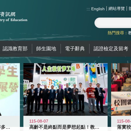
網站導覽
:::
English
熱門搜尋：
認識教育部
師生園地
電子辭典
認證檢定及留考
115-08-07
115-08
高齡不是終點而是夢想起點！教育部打
跨越限制，探索潛能！115年多元潛