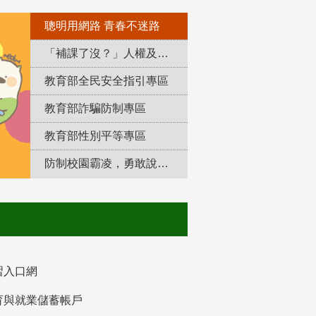
聰明用網路 青春不迷路
「補課了沒？」人權及轉型正義教育專區
教育部全民安全指引專區
教育部詐騙防制專區
教育部性別平等專區
防制校園霸凌，勇敢說出來！
習入口網
育與就業儲蓄帳戶