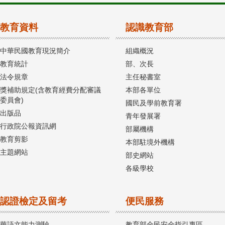
教育資料
認識教育部
中華民國教育現況簡介
組織概況
教育統計
部、次長
法令規章
主任秘書室
獎補助規定(含教育經費分配審議
本部各單位
委員會)
國民及學前教育署
出版品
青年發展署
行政院公報資訊網
部屬機構
教育剪影
本部駐境外機構
主題網站
部史網站
各級學校
認證檢定及留考
便民服務
華語文能力測驗
教育部全民安全指引專區