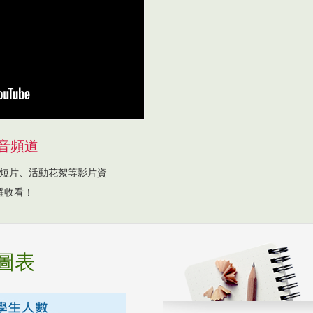
音頻道
短片、活動花絮等影片資
躍收看！
圖表