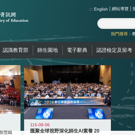
網站導覽
:::
English
熱門搜尋：
認識教育部
師生園地
電子辭典
認證檢定及留考
115-08-06
匯聚全球視野深化師生AI素養 20
智慧鐵