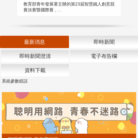
匯
教育部青年發展署主辦的第23屆智慧鐵人創意競
賽決賽暨國際賽，...
教
「
最新消息
即時新聞
即時新聞澄清
電子布告欄
資料下載
系統參數錯誤