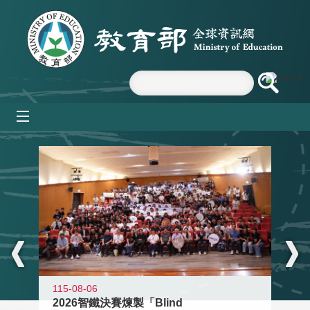
跳到主要內容區塊
mobile_menu
:::
115-08-06
2026智鐵決賽煉製「Blind
11