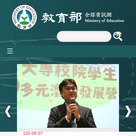
跳到主要內容區塊
mobile_menu
:::
11
115-08-07