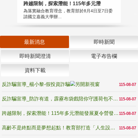
高
跨越限制，探索潛能！115年多元潛
教
為落實融合教育理念，教育部於8月4日至7日委
博
請國立嘉義大學辦...
最新消息
即時新聞
即時新聞澄清
電子布告欄
資料下載
反詐騙宣導_楊小黎-假投資詐騙
115-08-07
反詐騙宣導_防詐有道，霹靂布袋戲陪你守護荷包不受騙
115-08-07
跨越限制，探索潛能！115年多元潛能發展夏令營發掘生命無限可能
115-08-07
高齡不是終點而是夢想起點！教育部打造「人生設計夢工場」 參展第3屆高齡健康產業博覽會
115-08-07