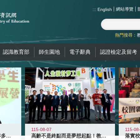
網站導覽
:::
English
熱門搜尋：
認識教育部
師生園地
電子辭典
認證檢定及留考
115-08-07
115-08
高齡不是終點而是夢想起點！教育部打
跨越限制，探索潛能！115年多元潛