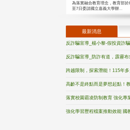
為落實融合教育理念，教育部於8
至7日委請國立嘉義大學辦...
最新消息
反詐騙宣導_楊小黎-假投資詐
反詐騙宣導_防詐有道，霹靂布
跨越限制，探索潛能！115年
高齡不是終點而是夢想起點！教
落實校園霸凌防制教育 強化專
強化學習歷程檔案推動效能 國