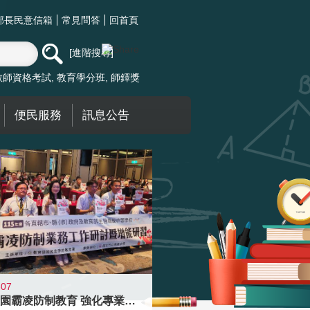
部長民意信箱
常見問答
回首頁
進階搜尋
教師資格考試
教育學分班
師鐸獎
便民服務
訊息公告
-07
落實校園霸凌防制教育 強化專業知能