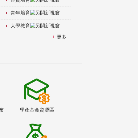
青年培育
大學教育
更多
布
學產基金資源區