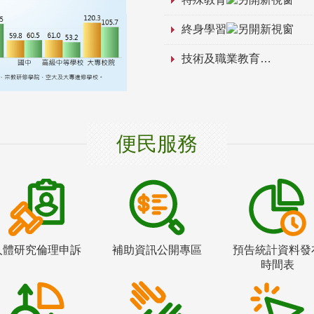
終身學習
技術及職業教育
便民服務
人體研究倫理申訴
補助資訊公開專區
預告統計資料發
時間表