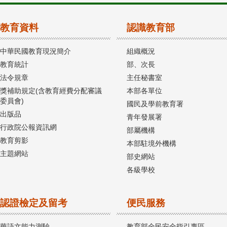
教育資料
認識教育部
中華民國教育現況簡介
組織概況
教育統計
部、次長
法令規章
主任秘書室
獎補助規定(含教育經費分配審議
本部各單位
委員會)
國民及學前教育署
出版品
青年發展署
行政院公報資訊網
部屬機構
教育剪影
本部駐境外機構
主題網站
部史網站
各級學校
認證檢定及留考
便民服務
華語文能力測驗
教育部全民安全指引專區