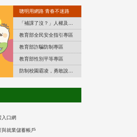
聰明用網路 青春不迷路
「補課了沒？」人權及轉型正義教育專區
教育部全民安全指引專區
教育部詐騙防制專區
教育部性別平等專區
防制校園霸凌，勇敢說出來！
習入口網
育與就業儲蓄帳戶