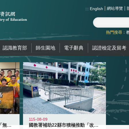
網站導覽
:::
English
熱門搜尋：
認識教育部
師生園地
電子辭典
認證檢定及留考
115-08-09
青年百億海外圓夢基金計畫「無礙征途
國教署補助22縣市積極推動「改善無