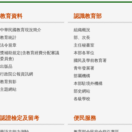
教育資料
認識教育部
中華民國教育現況簡介
組織概況
教育統計
部、次長
法令規章
主任秘書室
獎補助規定(含教育經費分配審議
本部各單位
委員會)
國民及學前教育署
出版品
青年發展署
行政院公報資訊網
部屬機構
教育剪影
本部駐境外機構
主題網站
部史網站
各級學校
認證檢定及留考
便民服務
華語文能力測驗
教育部全民安全指引專區