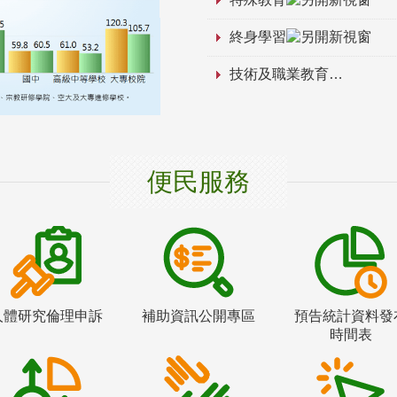
終身學習
技術及職業教育
便民服務
人體研究倫理申訴
補助資訊公開專區
預告統計資料發
時間表