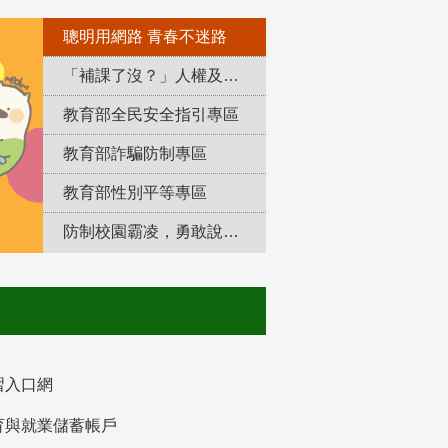
聰明用網路 青春不迷路
「補課了沒？」人權及轉型正義教育專區
教育部全民安全指引專區
教育部詐騙防制專區
教育部性別平等專區
防制校園霸凌，勇敢說出來！
習入口網
育與就業儲蓄帳戶