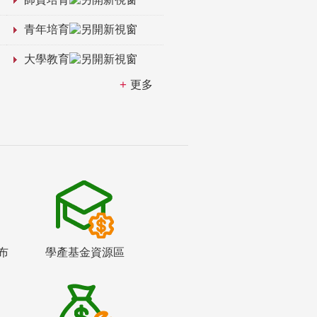
青年培育
大學教育
更多
布
學產基金資源區