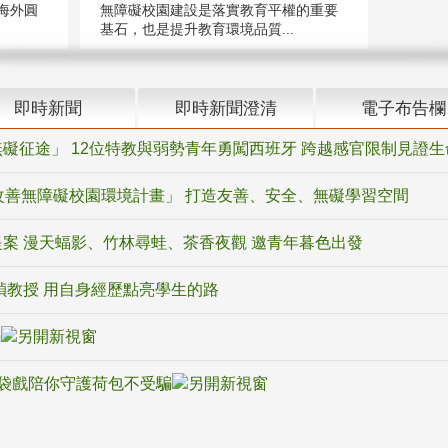
海外圓
無障礙校園建設是落實教育平權的重要
基石，也是提升教育環境品質...
即時新聞
即時新聞澄清
電子布告欄
礙征途」 12位特教與弱勢青年勇闖西班牙 跨越感官限制見證生
改善無障礙校園環境計畫」 打造友善、安全、無礙學習空間
案 漫天蝠影、竹林尋蛙、茶香夜觀 邀青年暮色出發
禎教授 用自身經歷點亮學生的路
騙
袋戲陪你守護荷包不受騙