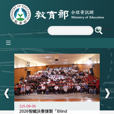
跳到主要內容區塊
mobile_menu
:::
115-08-06
2026智鐵決賽煉製「Blind
11