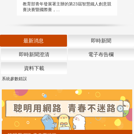
匯
教育部青年發展署主辦的第23屆智慧鐵人創意競
賽決賽暨國際賽，...
教
「
最新消息
即時新聞
即時新聞澄清
電子布告欄
資料下載
系統參數錯誤