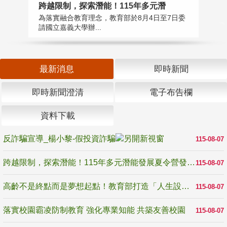
高
跨越限制，探索潛能！115年多元潛
教
為落實融合教育理念，教育部於8月4日至7日委
博
請國立嘉義大學辦...
最新消息
即時新聞
即時新聞澄清
電子布告欄
資料下載
反詐騙宣導_楊小黎-假投資詐騙
115-08-07
跨越限制，探索潛能！115年多元潛能發展夏令營發掘生命無限可能
115-08-07
高齡不是終點而是夢想起點！教育部打造「人生設計夢工場」 參展第3屆高齡健康產業博覽會
115-08-07
落實校園霸凌防制教育 強化專業知能 共築友善校園
115-08-07