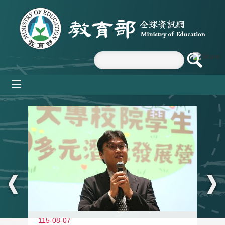
跳到主要內容區塊
mobile_menu
:::
11
115-08-07