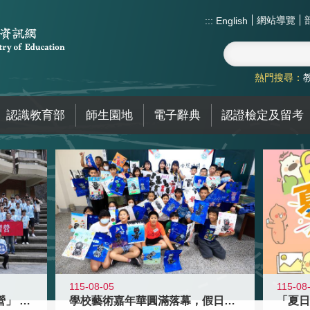
網站導覽
:::
English
熱門搜尋：
認識教育部
師生園地
電子辭典
認證檢定及留考
115-08-05
115-08
國教署「全國高中暑期研習營」 以多
學校藝術嘉年華圓滿落幕，假日學校接