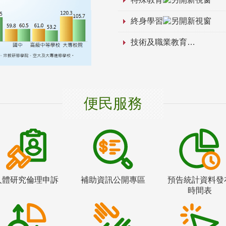
終身學習
技術及職業教育
便民服務
人體研究倫理申訴
補助資訊公開專區
預告統計資料發
時間表