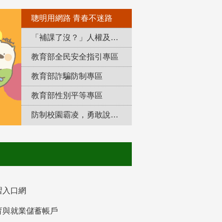
聰明用網路 青春不迷路
「補課了沒？」人權及轉型正義教育專區
教育部全民安全指引專區
教育部詐騙防制專區
教育部性別平等專區
防制校園霸凌，勇敢說出來！
習入口網
育與就業儲蓄帳戶