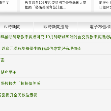
5年度
教育部自103年起委請國立臺灣藝術大學
隨著生
推動「藝術美感育苗計畫...
日益頻繁
即時新聞
即時新聞澄清
電子布告欄
碼補助師培教學實踐研究 10月師培國際研討會交流教學實踐經
 以多元課程培養學生瞭解誠信專業與倫理價值
草案
》修正草案
日學校接力「棒棒傳美感」
於樂提升全民數位素養