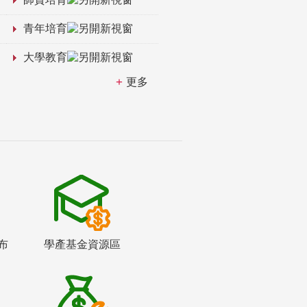
青年培育
大學教育
更多
布
學產基金資源區