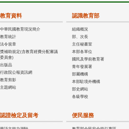
教育資料
認識教育部
中華民國教育現況簡介
組織概況
教育統計
部、次長
法令規章
主任秘書室
獎補助規定(含教育經費分配審議
本部各單位
委員會)
國民及學前教育署
出版品
青年發展署
行政院公報資訊網
部屬機構
教育剪影
本部駐境外機構
主題網站
部史網站
各級學校
認證檢定及留考
便民服務
華語文能力測驗
教育部全民安全指引專區