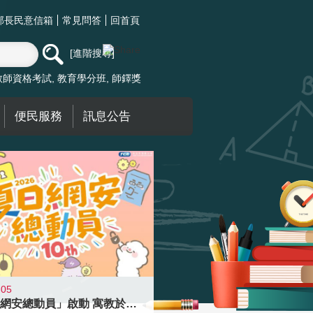
部長民意信箱
常見問答
回首頁
進階搜尋
教師資格考試
教育學分班
師鐸獎
便民服務
訊息公告
-05
「夏日網安總動員」啟動 寓教於樂提