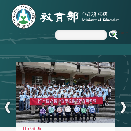
跳到主要內容區塊
mobile_menu
:::
115-08-05
11