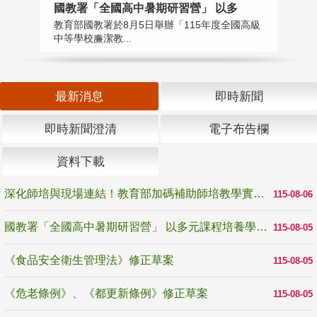
國教署「全國高中暑期研習營」 以多
學
教育部國教署於8月5日舉辦「115年度全國高級
教
中等學校廉潔教...
「
最新消息
即時新聞
即時新聞澄清
電子布告欄
資料下載
深化師培與現場連結！教育部加碼補助師培教學實踐研究 10月師培國際研討會交流教學實踐經驗
115-08-06
國教署「全國高中暑期研習營」 以多元課程培養學生瞭解誠信專業與倫理價值
115-08-05
《食品安全衛生管理法》修正草案
115-08-05
《危老條例》、《都更新條例》修正草案
115-08-05