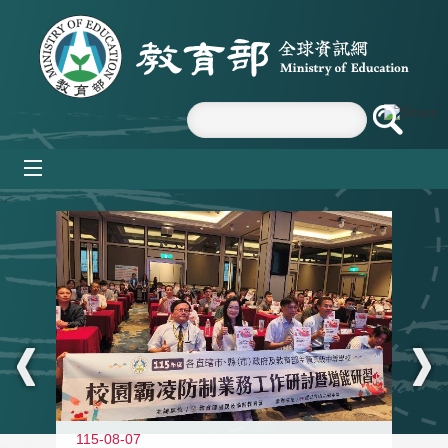
跳到主要內容區塊
mobile_menu
:::
115-08-07
11