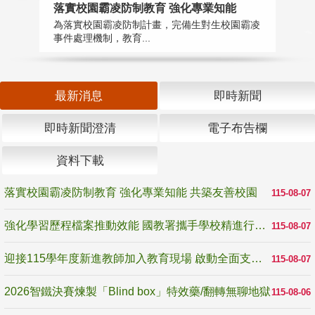
落實校園霸凌防制教育 強化專業知能
迎
為落實校園霸凌防制計畫，完備生對生校園霸凌
1
事件處理機制，教育...
數
最新消息
即時新聞
即時新聞澄清
電子布告欄
資料下載
落實校園霸凌防制教育 強化專業知能 共築友善校園
115-08-07
強化學習歷程檔案推動效能 國教署攜手學校精進行政與教學支持
115-08-07
迎接115學年度新進教師加入教育現場 啟動全面支持陪伴
115-08-07
2026智鐵決賽煉製「Blind box」特效藥/翻轉無聊地獄
115-08-06