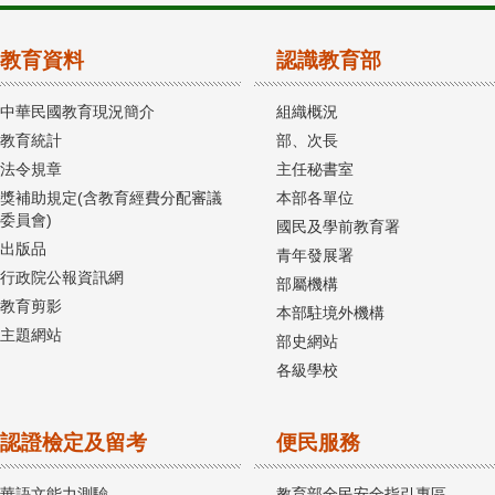
教育資料
認識教育部
中華民國教育現況簡介
組織概況
教育統計
部、次長
法令規章
主任秘書室
獎補助規定(含教育經費分配審議
本部各單位
委員會)
國民及學前教育署
出版品
青年發展署
行政院公報資訊網
部屬機構
教育剪影
本部駐境外機構
主題網站
部史網站
各級學校
認證檢定及留考
便民服務
華語文能力測驗
教育部全民安全指引專區