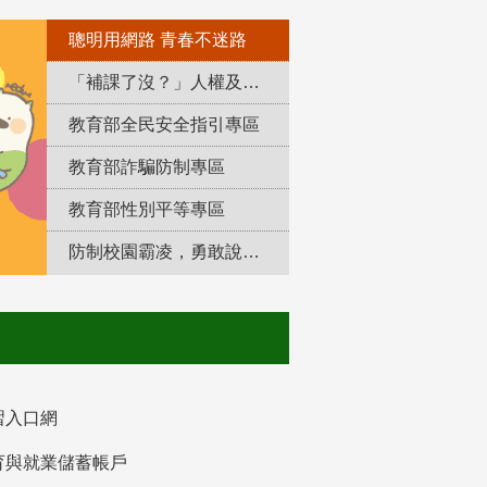
聰明用網路 青春不迷路
「補課了沒？」人權及轉型正義教育專區
教育部全民安全指引專區
教育部詐騙防制專區
教育部性別平等專區
防制校園霸凌，勇敢說出來！
習入口網
育與就業儲蓄帳戶