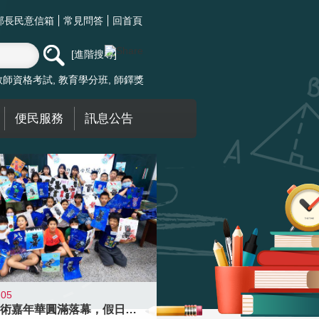
部長民意信箱
常見問答
回首頁
進階搜尋
教師資格考試
教育學分班
師鐸獎
便民服務
訊息公告
-05
學校藝術嘉年華圓滿落幕，假日學校接