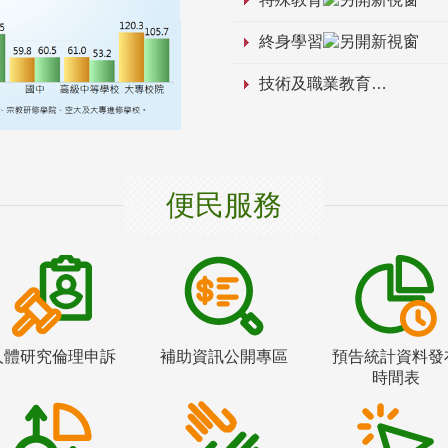
終身學習
技術及職業教育
便民服務
人體研究倫理申訴
補助資訊公開專區
預告統計資料發
時間表