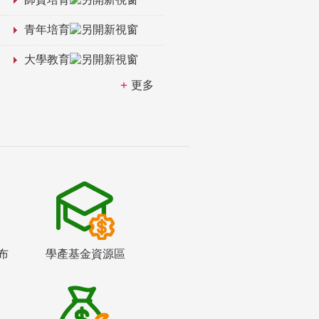
青年培育
大學教育
更多
布
學產基金資源區