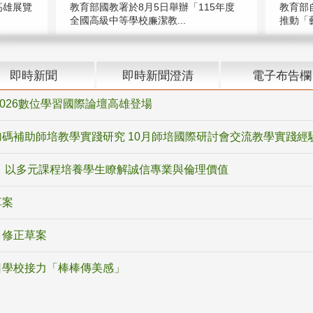
高雄展覽
教育部國教署於8月5日舉辦「115年度
教育部
全國高級中等學校廉潔教...
推動「藝
即時新聞
即時新聞澄清
電子布告欄
2026數位學習國際論壇高雄登場
碼補助師培教學實踐研究 10月師培國際研討會交流教學實踐經
 以多元課程培養學生瞭解誠信專業與倫理價值
草案
》修正草案
日學校接力「棒棒傳美感」