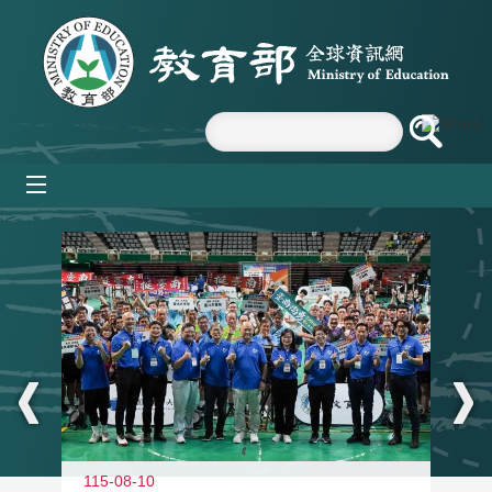
跳到主要內容區塊
mobile_menu
:::
115-08-10
11