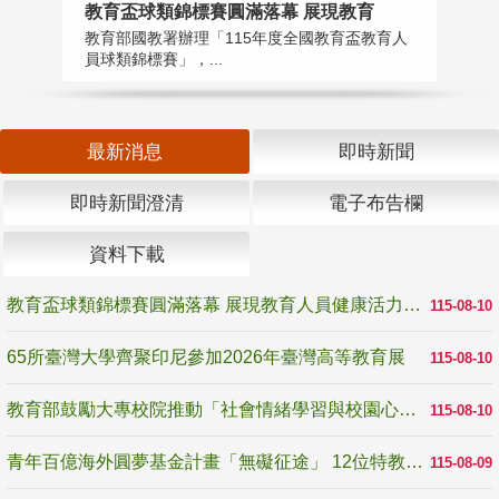
教育盃球類錦標賽圓滿落幕 展現教育
6
教育部國教署辦理「115年度全國教育盃教育人
「
員球類錦標賽」，...
首
最新消息
即時新聞
即時新聞澄清
電子布告欄
資料下載
教育盃球類錦標賽圓滿落幕 展現教育人員健康活力與團隊精神
115-08-10
65所臺灣大學齊聚印尼參加2026年臺灣高等教育展
115-08-10
教育部鼓勵大專校院推動「社會情緒學習與校園心理健康促進計畫」 培育校園「心」韌性
115-08-10
青年百億海外圓夢基金計畫「無礙征途」 12位特教與弱勢青年勇闖西班牙 跨越感官限制見證生命蛻變
115-08-09