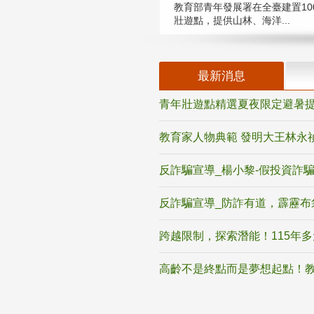
教育部青年發展署在全臺建置10
壯遊點，提供山林、海洋...
最新消息
青年壯遊點精選夏夜限定避暑提
教育家人物典範 發明大王林永
反詐騙宣導_楊小黎-假投資詐
反詐騙宣導_防詐有道，霹靂布
跨越限制，探索潛能！115年
高齡不是終點而是夢想起點！教