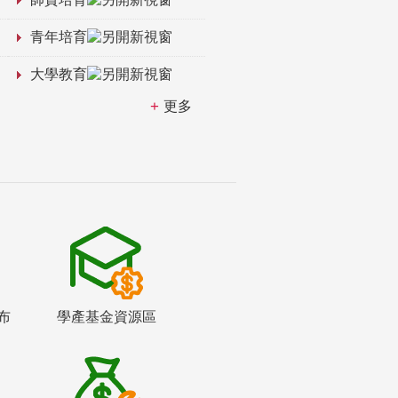
青年培育
大學教育
更多
布
學產基金資源區