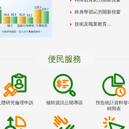
終身學習
技術及職業教育
便民服務
人體研究倫理申訴
補助資訊公開專區
預告統計資料發
時間表