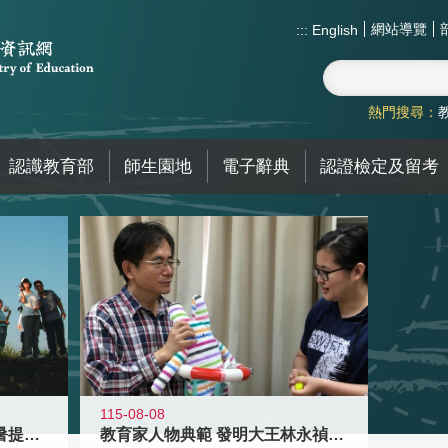
網站導覽
:::
English
熱門搜尋：
認識教育部
師生園地
電子辭典
認證檢定及留考
115-08-08
教育家人物典範 發明大王林永禎教授
青年壯遊點精選夏夜限定避暑提案 漫