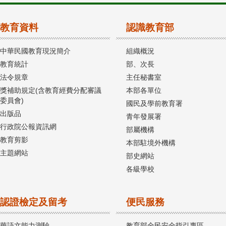
教育資料
認識教育部
中華民國教育現況簡介
組織概況
教育統計
部、次長
法令規章
主任秘書室
獎補助規定(含教育經費分配審議
本部各單位
委員會)
國民及學前教育署
出版品
青年發展署
行政院公報資訊網
部屬機構
教育剪影
本部駐境外機構
主題網站
部史網站
各級學校
認證檢定及留考
便民服務
華語文能力測驗
教育部全民安全指引專區