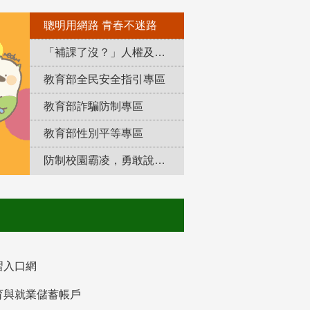
聰明用網路 青春不迷路
「補課了沒？」人權及轉型正義教育專區
教育部全民安全指引專區
教育部詐騙防制專區
教育部性別平等專區
防制校園霸凌，勇敢說出來！
習入口網
育與就業儲蓄帳戶