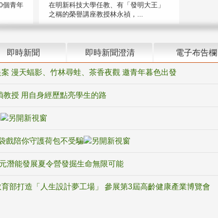
在明新科技大學任教、有「發明大王」
0個青年
之稱的榮譽講座教授林永禎，...
即時新聞
即時新聞澄清
電子布告欄
案 漫天蝠影、竹林尋蛙、茶香夜觀 邀青年暮色出發
禎教授 用自身經歷點亮學生的路
騙
袋戲陪你守護荷包不受騙
多元潛能發展夏令營發掘生命無限可能
育部打造「人生設計夢工場」 參展第3屆高齡健康產業博覽會