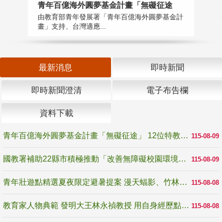
青年百億海外圓夢基金計畫「無礙征途
國
由教育部青年發展署「青年百億海外圓夢基金計
無
畫」支持、台灣適應...
是
最新消息
即時新聞
即時新聞澄清
電子布告欄
資料下載
青年百億海外圓夢基金計畫「無礙征途」 12位特教與弱勢青年勇闖西班牙 跨越感官限制見證生命蛻變
115-08-09
國教署補助22縣市積極推動「改善無障礙校園環境計畫」 打造友善、安全、無礙學習空間
115-08-09
青年壯遊點精選夏夜限定避暑提案 漫天蝠影、竹林尋蛙、茶香夜觀 邀青年暮色出發
115-08-08
教育家人物典範 發明大王林永禎教授 用自身經歷點亮學生的路
115-08-08