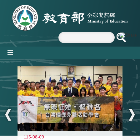
跳到主要內容區塊
mobile_menu
:::
115-08-09
11