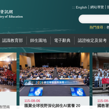
網站導覽
:::
English
熱門搜尋：
認識教育部
師生園地
電子辭典
認證檢定及留考
115-08-06
115-08
匯聚全球視野深化師生AI素養 20
智慧鐵