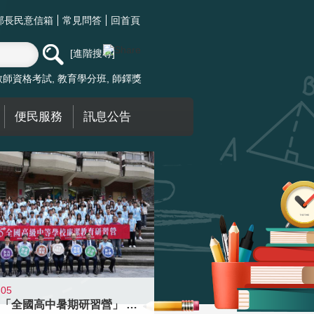
部長民意信箱
常見問答
回首頁
進階搜尋
教師資格考試
教育學分班
師鐸獎
便民服務
訊息公告
-05
國教署「全國高中暑期研習營」 以多