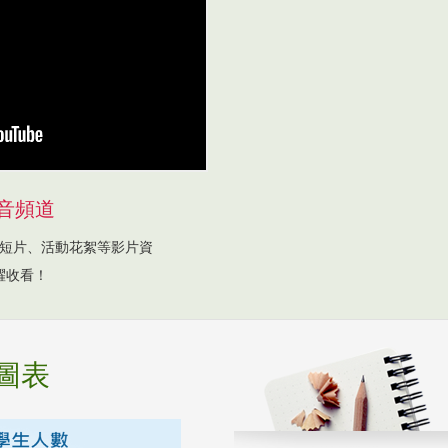
音頻道
短片、活動花絮等影片資
躍收看！
圖表