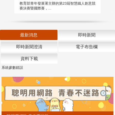
匯
教育部青年發展署主辦的第23屆智慧鐵人創意競
賽決賽暨國際賽，...
教
「
最新消息
即時新聞
即時新聞澄清
電子布告欄
資料下載
系統參數錯誤