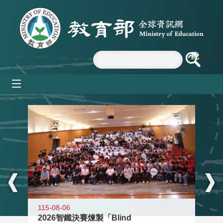
跳到主要內容區塊
mobile_menu
:::
115-08-06
2026智鐵決賽煉製「Blind
11