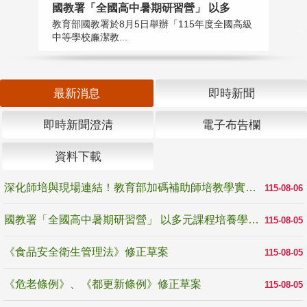
國教署「全國高中暑期研習營」 以多
學
教育部國教署於8月5日舉辦「115年度全國高級
教
中等學校廉潔教...
「
最新消息
即時新聞
即時新聞澄清
電子布告欄
資料下載
深化師培與現場連結！教育部加碼補助師培教學實踐研究 10月師培國際研討會交流教學實踐經驗
115-08-06
國教署「全國高中暑期研習營」 以多元課程培養學生瞭解誠信專業與倫理價值
115-08-05
《食品安全衛生管理法》修正草案
115-08-05
《危老條例》、《都更新條例》修正草案
115-08-05