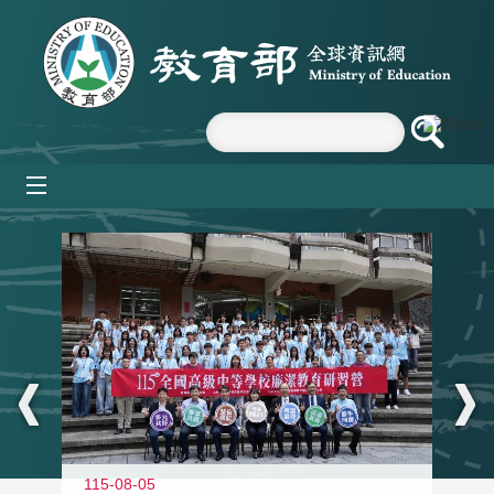
跳到主要內容區塊
mobile_menu
:::
115-08-05
11