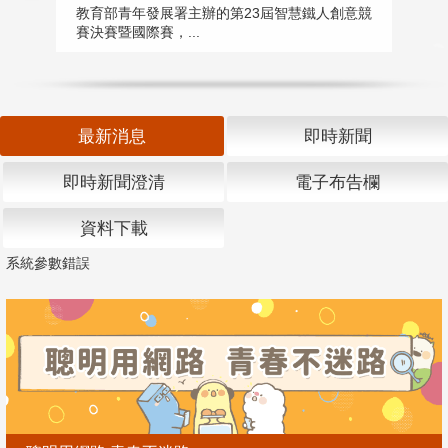
匯
教育部青年發展署主辦的第23屆智慧鐵人創意競
賽決賽暨國際賽，...
教
「
最新消息
即時新聞
即時新聞澄清
電子布告欄
資料下載
系統參數錯誤