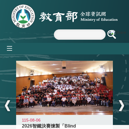
跳到主要內容區塊
mobile_menu
:::
115-08-06
2026智鐵決賽煉製「Blind
11