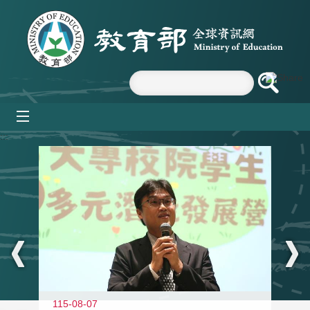
跳到主要內容區塊
mobile_menu
:::
11
115-08-07