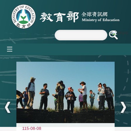
跳到主要內容區塊
mobile_menu
:::
11
115-08-08