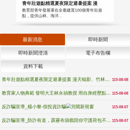
教
青年壯遊點精選夏夜限定避暑提案 漫
在
教育部青年發展署在全臺建置100個青年壯遊
譽
點，提供山林、海洋...
最新消息
即時新聞
即時新聞澄清
電子布告欄
資料下載
青年壯遊點精選夏夜限定避暑提案 漫天蝠影、竹林尋蛙、茶香夜觀 邀青年暮色出發
115-08-08
教育家人物典範 發明大王林永禎教授 用自身經歷點亮學生的路
115-08-08
反詐騙宣導_楊小黎-假投資詐騙
115-08-07
反詐騙宣導_防詐有道，霹靂布袋戲陪你守護荷包不受騙
115-08-07