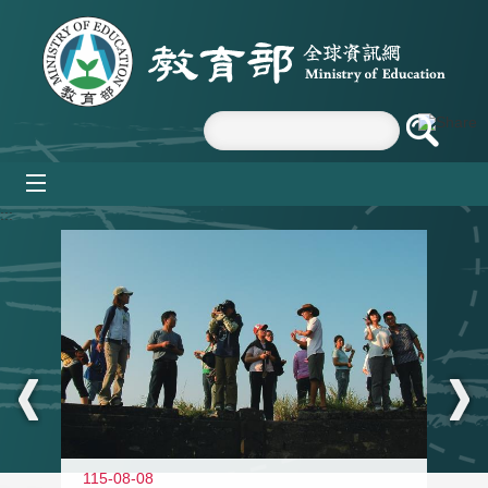
跳到主要內容區塊
mobile_menu
:::
11
115-08-08