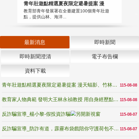
教
青年壯遊點精選夏夜限定避暑提案 漫
在
教育部青年發展署在全臺建置100個青年壯遊
譽
點，提供山林、海洋...
最新消息
即時新聞
即時新聞澄清
電子布告欄
資料下載
青年壯遊點精選夏夜限定避暑提案 漫天蝠影、竹林尋蛙、茶香夜觀 邀青年暮色出發
115-08-08
教育家人物典範 發明大王林永禎教授 用自身經歷點亮學生的路
115-08-08
反詐騙宣導_楊小黎-假投資詐騙
115-08-07
反詐騙宣導_防詐有道，霹靂布袋戲陪你守護荷包不受騙
115-08-07