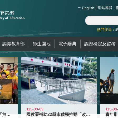
網站導覽
:::
English
熱門搜尋：
認識教育部
師生園地
電子辭典
認證檢定及留考
115-08-09
115-08
青年百億海外圓夢基金計畫「無礙征途
國教署補助22縣市積極推動「改善無