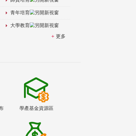
青年培育
大學教育
更多
布
學產基金資源區