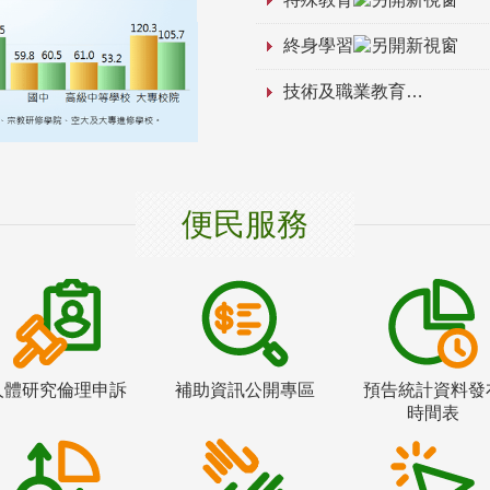
終身學習
技術及職業教育
便民服務
人體研究倫理申訴
補助資訊公開專區
預告統計資料發
時間表