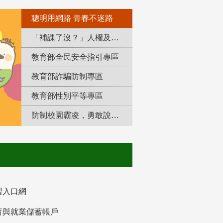
聰明用網路 青春不迷路
「補課了沒？」人權及轉型正義教育專區
教育部全民安全指引專區
教育部詐騙防制專區
教育部性別平等專區
防制校園霸凌，勇敢說出來！
習入口網
育與就業儲蓄帳戶