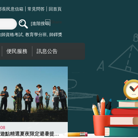
部長民意信箱
常見問答
回首頁
進階搜尋
教師資格考試
教育學分班
師鐸獎
便民服務
訊息公告
-08
青年壯遊點精選夏夜限定避暑提案 漫