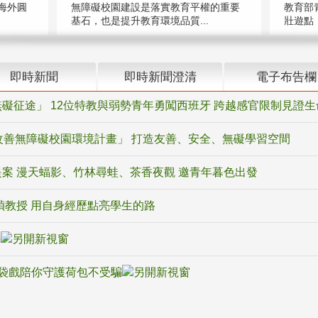
海外圓
無障礙校園建設是落實教育平權的重要
教育部
基石，也是提升教育環境品質...
壯遊點，
即時新聞
即時新聞澄清
電子布告欄
礙征途」 12位特教與弱勢青年勇闖西班牙 跨越感官限制見證生
改善無障礙校園環境計畫」 打造友善、安全、無礙學習空間
案 漫天蝠影、竹林尋蛙、茶香夜觀 邀青年暮色出發
禎教授 用自身經歷點亮學生的路
騙
袋戲陪你守護荷包不受騙