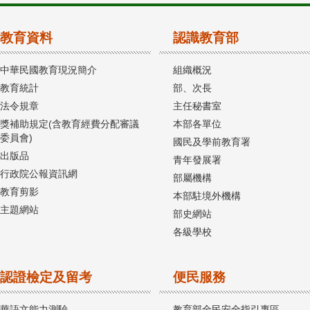
教育資料
認識教育部
中華民國教育現況簡介
組織概況
教育統計
部、次長
法令規章
主任秘書室
獎補助規定(含教育經費分配審議
本部各單位
委員會)
國民及學前教育署
出版品
青年發展署
行政院公報資訊網
部屬機構
教育剪影
本部駐境外機構
主題網站
部史網站
各級學校
認證檢定及留考
便民服務
華語文能力測驗
教育部全民安全指引專區