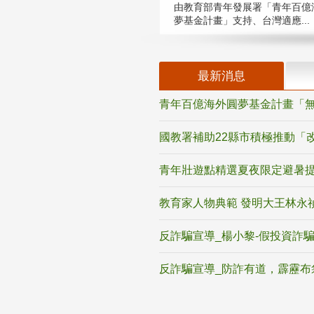
由教育部青年發展署「青年百億
夢基金計畫」支持、台灣適應...
最新消息
青年百億海外圓夢基金計畫「無
國教署補助22縣市積極推動「
青年壯遊點精選夏夜限定避暑提
教育家人物典範 發明大王林永
反詐騙宣導_楊小黎-假投資詐
反詐騙宣導_防詐有道，霹靂布