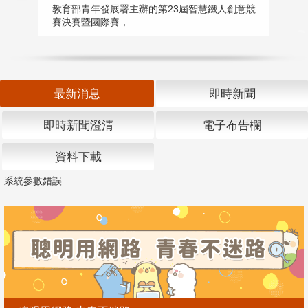
匯
教育部青年發展署主辦的第23屆智慧鐵人創意競
賽決賽暨國際賽，...
教
「
最新消息
即時新聞
即時新聞澄清
電子布告欄
資料下載
系統參數錯誤