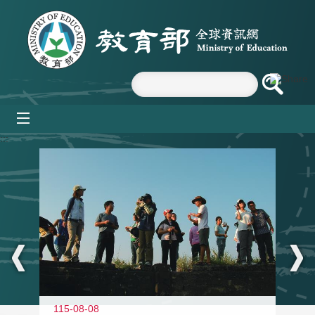
跳到主要內容區塊
mobile_menu
:::
11
115-08-08