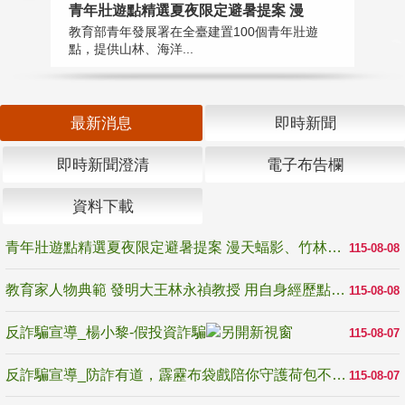
教
青年壯遊點精選夏夜限定避暑提案 漫
在
教育部青年發展署在全臺建置100個青年壯遊
譽
點，提供山林、海洋...
最新消息
即時新聞
即時新聞澄清
電子布告欄
資料下載
青年壯遊點精選夏夜限定避暑提案 漫天蝠影、竹林尋蛙、茶香夜觀 邀青年暮色出發
115-08-08
教育家人物典範 發明大王林永禎教授 用自身經歷點亮學生的路
115-08-08
反詐騙宣導_楊小黎-假投資詐騙
115-08-07
反詐騙宣導_防詐有道，霹靂布袋戲陪你守護荷包不受騙
115-08-07