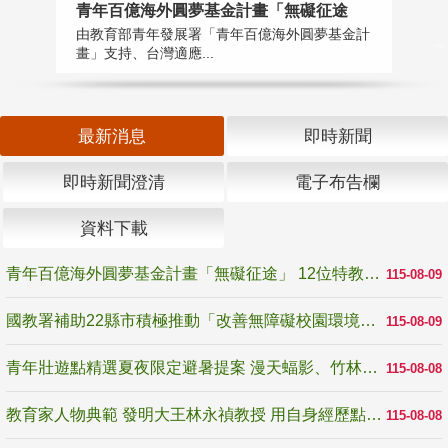
青年百億海外圓夢基金計畫「無礙征途
國
由教育部青年發展署「青年百億海外圓夢基金計
無
畫」支持、台灣適應...
是
最新消息
即時新聞
即時新聞澄清
電子布告欄
資料下載
青年百億海外圓夢基金計畫「無礙征途」 12位特教與弱勢青年勇闖西班牙 跨越感官限制見證生命蛻變
115-08-09
國教署補助22縣市積極推動「改善無障礙校園環境計畫」 打造友善、安全、無礙學習空間
115-08-09
青年壯遊點精選夏夜限定避暑提案 漫天蝠影、竹林尋蛙、茶香夜觀 邀青年暮色出發
115-08-08
教育家人物典範 發明大王林永禎教授 用自身經歷點亮學生的路
115-08-08