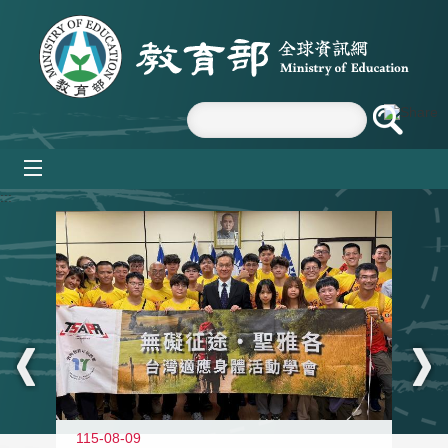
跳到主要內容區塊
mobile_menu
:::
115-08-09
11