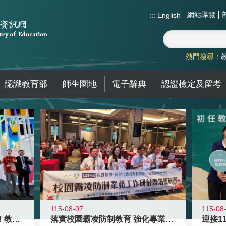
網站導覽
:::
English
熱門搜尋：
認識教育部
師生園地
電子辭典
認證檢定及留考
115-08-07
115-08
高齡不是終點而是夢想起點！教育部打
落實校園霸凌防制教育 強化專業知能