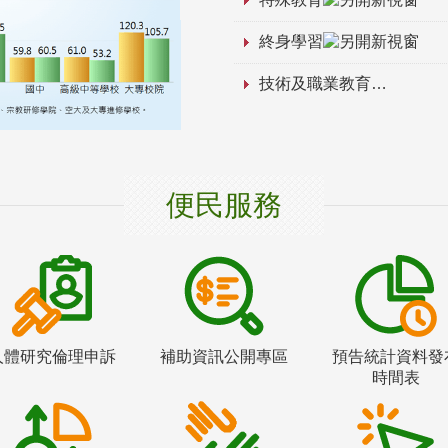
終身學習
技術及職業教育
便民服務
人體研究倫理申訴
補助資訊公開專區
預告統計資料發
時間表