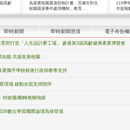
屆高齡
為落實校園霸凌防制計畫，完備生對生
115學
校園霸凌事件處理機制，教育...
市提報數
即時新聞
即時新聞澄清
電子布告欄
育部打造「人生設計夢工場」 參展第3屆高齡健康產業博覽會
業知能 共築友善校園
教署攜手學校精進行政與教學支持
教育現場 啟動全面支持陪伴
ox」特效藥/翻轉無聊地獄
2026數位學習國際論壇高雄登場