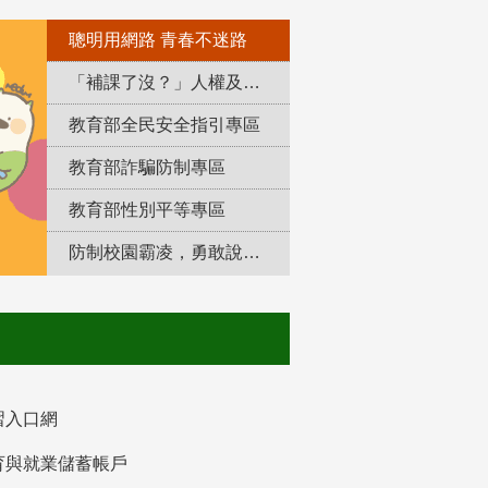
聰明用網路 青春不迷路
「補課了沒？」人權及轉型正義教育專區
教育部全民安全指引專區
教育部詐騙防制專區
教育部性別平等專區
防制校園霸凌，勇敢說出來！
習入口網
育與就業儲蓄帳戶