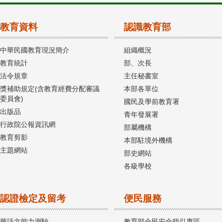
教育資料
認識教育部
中華民國教育現況簡介
組織概況
教育統計
部、次長
法令規章
主任秘書室
獎補助規定(含教育經費分配審議
本部各單位
委員會)
國民及學前教育署
出版品
青年發展署
行政院公報資訊網
部屬機構
教育剪影
本部駐境外機構
主題網站
部史網站
各級學校
認證檢定及留考
便民服務
華語文能力測驗
教育部全民安全指引專區