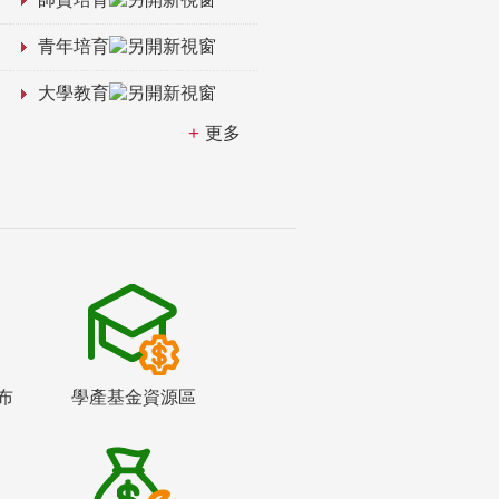
青年培育
大學教育
更多
布
學產基金資源區