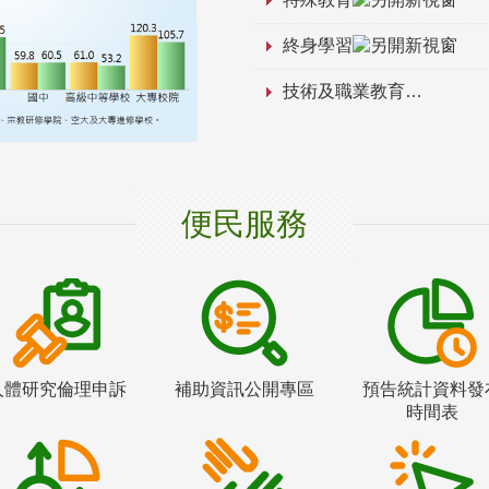
終身學習
技術及職業教育
便民服務
人體研究倫理申訴
補助資訊公開專區
預告統計資料發
時間表