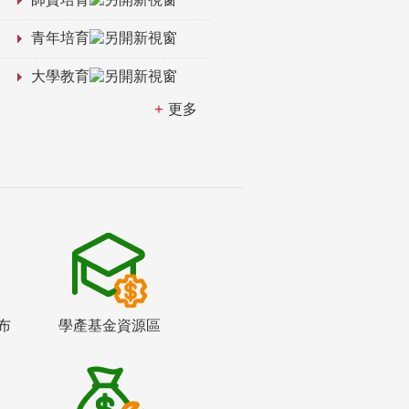
青年培育
大學教育
更多
布
學產基金資源區