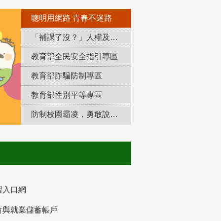
聰明用網路 青春不迷路
「補課了沒？」人權及轉型正義教育專區
教育部全民安全指引專區
教育部詐騙防制專區
教育部性別平等專區
防制校園霸凌，勇敢說出來！
習入口網
育與就業儲蓄帳戶