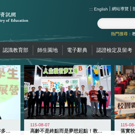
網站導覽
:::
English
熱門搜尋：
認識教育部
師生園地
電子辭典
認證檢定及留考
115-08-07
115-08
高齡不是終點而是夢想起點！教育部打
跨越限制，探索潛能！115年多元潛