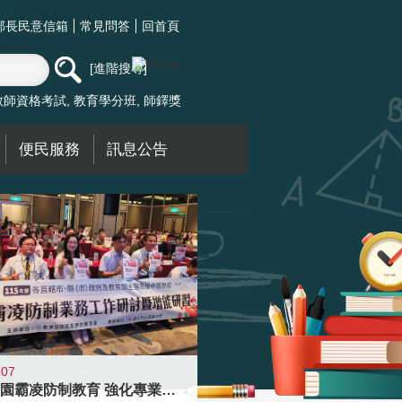
部長民意信箱
常見問答
回首頁
進階搜尋
教師資格考試
教育學分班
師鐸獎
便民服務
訊息公告
-07
落實校園霸凌防制教育 強化專業知能