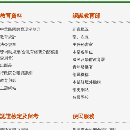
教育資料
認識教育部
中華民國教育現況簡介
組織概況
教育統計
部、次長
法令規章
主任秘書室
獎補助規定(含教育經費分配審議
本部各單位
委員會)
國民及學前教育署
出版品
青年發展署
行政院公報資訊網
部屬機構
教育剪影
本部駐境外機構
主題網站
部史網站
各級學校
認證檢定及留考
便民服務
華語文能力測驗
教育部全民安全指引專區