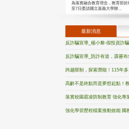
為落實融合教育理念，教育部於8
至7日委請國立嘉義大學辦...
最新消息
反詐騙宣導_楊小黎-假投資詐
反詐騙宣導_防詐有道，霹靂布
跨越限制，探索潛能！115年
高齡不是終點而是夢想起點！教
落實校園霸凌防制教育 強化專
強化學習歷程檔案推動效能 國