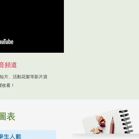
音頻道
短片、活動花絮等影片資
躍收看！
圖表