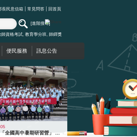
部長民意信箱
常見問答
回首頁
進階搜尋
教師資格考試
教育學分班
師鐸獎
便民服務
訊息公告
-05
國教署「全國高中暑期研習營」 以多