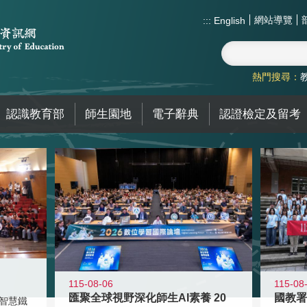
網站導覽
:::
English
熱門搜尋：
認識教育部
師生園地
電子辭典
認證檢定及留考
115-08-06
115-08
匯聚全球視野深化師生AI素養 20
智慧鐵