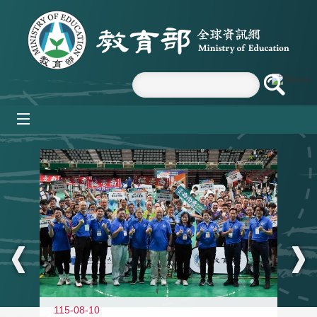
跳到主要內容區塊
mobile_menu
:::
115-08-10
11