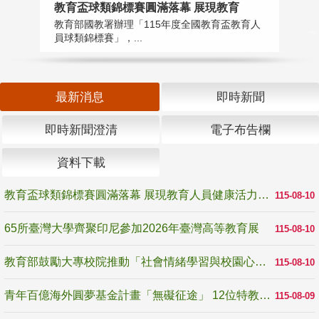
教育盃球類錦標賽圓滿落幕 展現教育
6
教育部國教署辦理「115年度全國教育盃教育人
「
員球類錦標賽」，...
首
最新消息
即時新聞
即時新聞澄清
電子布告欄
資料下載
教育盃球類錦標賽圓滿落幕 展現教育人員健康活力與團隊精神
115-08-10
65所臺灣大學齊聚印尼參加2026年臺灣高等教育展
115-08-10
教育部鼓勵大專校院推動「社會情緒學習與校園心理健康促進計畫」 培育校園「心」韌性
115-08-10
青年百億海外圓夢基金計畫「無礙征途」 12位特教與弱勢青年勇闖西班牙 跨越感官限制見證生命蛻變
115-08-09