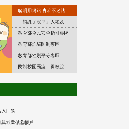
聰明用網路 青春不迷路
「補課了沒？」人權及轉型正義教育專區
教育部全民安全指引專區
教育部詐騙防制專區
教育部性別平等專區
防制校園霸凌，勇敢說出來！
習入口網
育與就業儲蓄帳戶