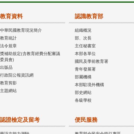
教育資料
認識教育部
中華民國教育現況簡介
組織概況
教育統計
部、次長
法令規章
主任秘書室
獎補助規定(含教育經費分配審議
本部各單位
委員會)
國民及學前教育署
出版品
青年發展署
行政院公報資訊網
部屬機構
教育剪影
本部駐境外機構
主題網站
部史網站
各級學校
認證檢定及留考
便民服務
華語文能力測驗
教育部全民安全指引專區