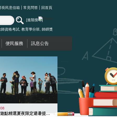
部長民意信箱
常見問答
回首頁
進階搜尋
教師資格考試
教育學分班
師鐸獎
便民服務
訊息公告
-08
青年壯遊點精選夏夜限定避暑提案 漫