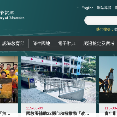
網站導覽
:::
English
熱門搜尋：
認識教育部
師生園地
電子辭典
認證檢定及留考
115-08-09
115-08
青年百億海外圓夢基金計畫「無礙征途
國教署補助22縣市積極推動「改善無