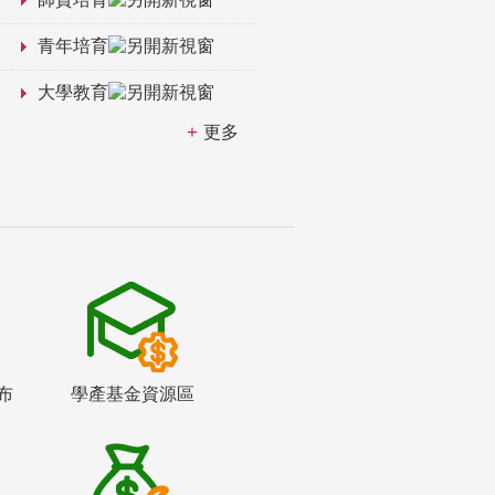
青年培育
大學教育
更多
布
學產基金資源區