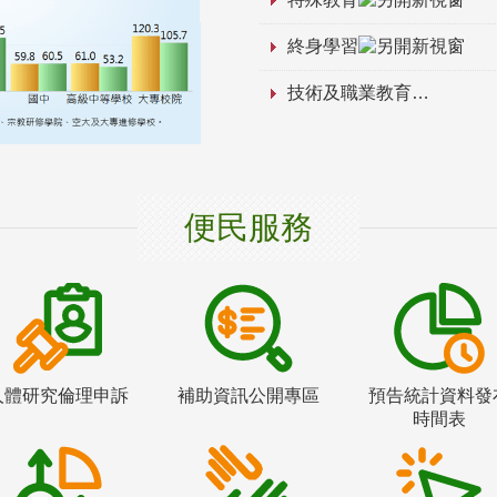
終身學習
技術及職業教育
便民服務
人體研究倫理申訴
補助資訊公開專區
預告統計資料發
時間表