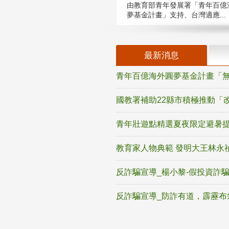
由教育部青年發展署「青年百億
夢基金計畫」支持、台灣適應...
最新消息
青年百億海外圓夢基金計畫「無
國教署補助22縣市積極推動「
青年壯遊點精選夏夜限定避暑提
教育家人物典範 發明大王林永
反詐騙宣導_楊小黎-假投資詐
反詐騙宣導_防詐有道，霹靂布