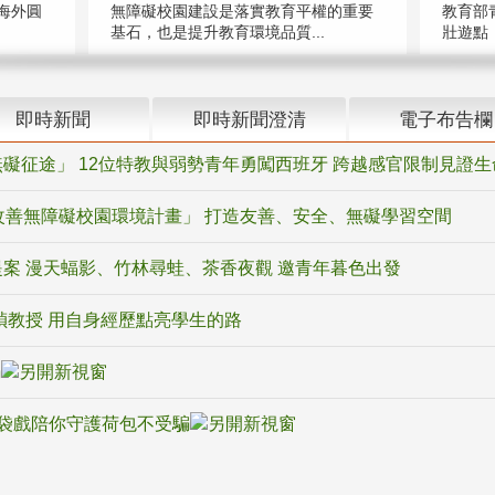
海外圓
無障礙校園建設是落實教育平權的重要
教育部
基石，也是提升教育環境品質...
壯遊點，
即時新聞
即時新聞澄清
電子布告欄
礙征途」 12位特教與弱勢青年勇闖西班牙 跨越感官限制見證生
改善無障礙校園環境計畫」 打造友善、安全、無礙學習空間
案 漫天蝠影、竹林尋蛙、茶香夜觀 邀青年暮色出發
禎教授 用自身經歷點亮學生的路
騙
袋戲陪你守護荷包不受騙