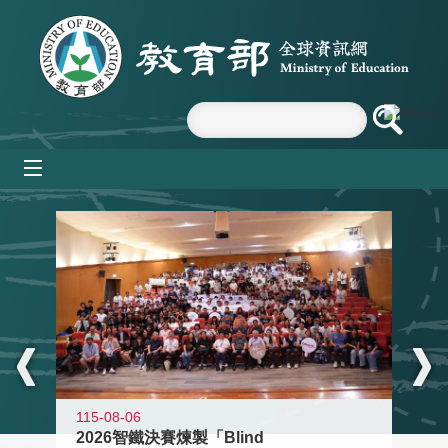
跳到主要內容區塊
mobile_menu
:::
115-08-06
2026智鐵決賽煉製「Blind
11