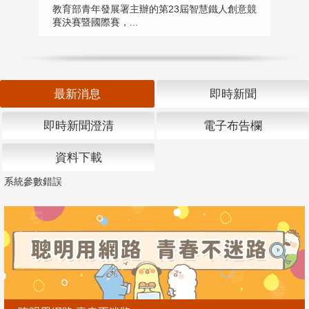
匯
教育部青年發展署主辦的第23屆智慧鐵人創意競
賽決賽暨國際賽，...
教
「
最新消息
即時新聞
即時新聞澄清
電子布告欄
資料下載
系統參數錯誤