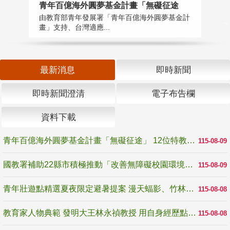
青年百億海外圓夢基金計畫「無礙征途
國
由教育部青年發展署「青年百億海外圓夢基金計
無
畫」支持、台灣適應...
是
最新消息
即時新聞
即時新聞澄清
電子布告欄
資料下載
青年百億海外圓夢基金計畫「無礙征途」 12位特教與弱勢青年勇闖西班牙 跨越感官限制見證生命蛻變
115-08-09
國教署補助22縣市積極推動「改善無障礙校園環境計畫」 打造友善、安全、無礙學習空間
115-08-09
青年壯遊點精選夏夜限定避暑提案 漫天蝠影、竹林尋蛙、茶香夜觀 邀青年暮色出發
115-08-08
教育家人物典範 發明大王林永禎教授 用自身經歷點亮學生的路
115-08-08