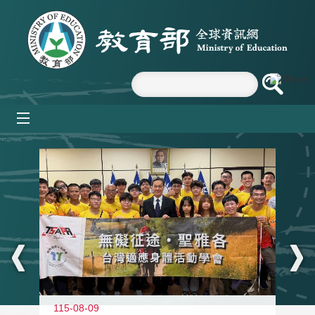
跳到主要內容區塊
mobile_menu
:::
115-08-09
11