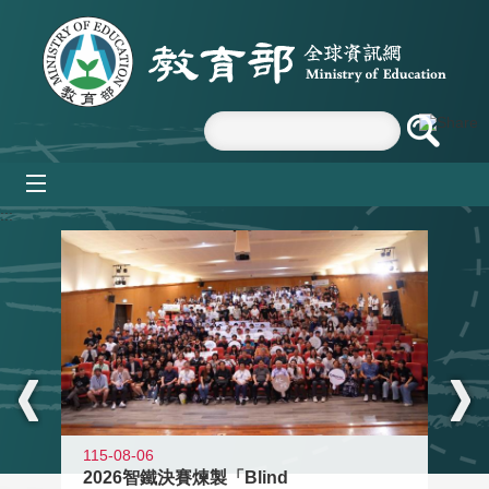
跳到主要內容區塊
mobile_menu
:::
115-08-06
2026智鐵決賽煉製「Blind
11