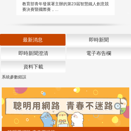
匯
教育部青年發展署主辦的第23屆智慧鐵人創意競
賽決賽暨國際賽，...
教
「
最新消息
即時新聞
即時新聞澄清
電子布告欄
資料下載
系統參數錯誤