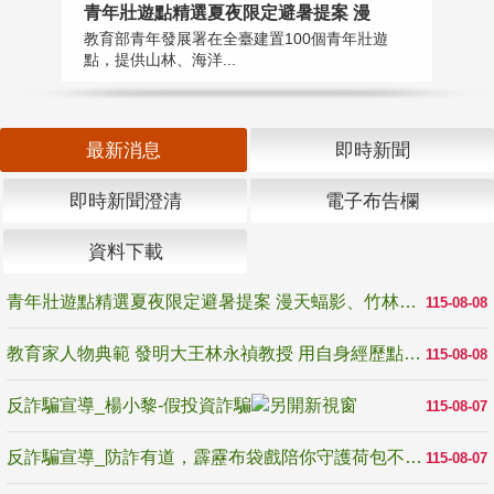
教
青年壯遊點精選夏夜限定避暑提案 漫
在
教育部青年發展署在全臺建置100個青年壯遊
譽
點，提供山林、海洋...
最新消息
即時新聞
即時新聞澄清
電子布告欄
資料下載
青年壯遊點精選夏夜限定避暑提案 漫天蝠影、竹林尋蛙、茶香夜觀 邀青年暮色出發
115-08-08
教育家人物典範 發明大王林永禎教授 用自身經歷點亮學生的路
115-08-08
反詐騙宣導_楊小黎-假投資詐騙
115-08-07
反詐騙宣導_防詐有道，霹靂布袋戲陪你守護荷包不受騙
115-08-07