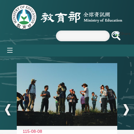
跳到主要內容區塊
mobile_menu
:::
11
115-08-08