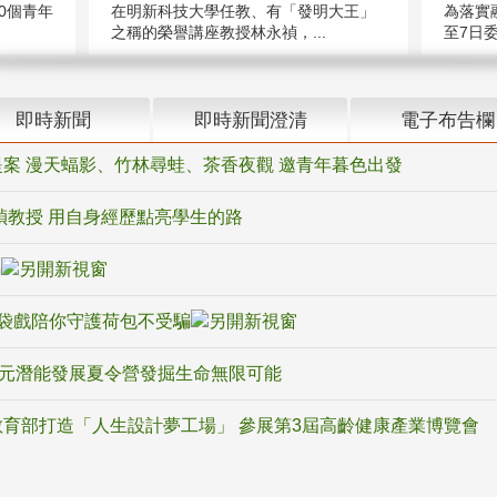
在明新科技大學任教、有「發明大王」
0個青年
為落實
之稱的榮譽講座教授林永禎，...
至7日委
即時新聞
即時新聞澄清
電子布告欄
案 漫天蝠影、竹林尋蛙、茶香夜觀 邀青年暮色出發
禎教授 用自身經歷點亮學生的路
騙
袋戲陪你守護荷包不受騙
多元潛能發展夏令營發掘生命無限可能
育部打造「人生設計夢工場」 參展第3屆高齡健康產業博覽會