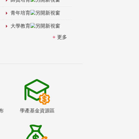
青年培育
大學教育
更多
布
學產基金資源區