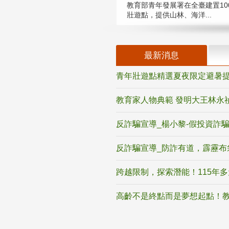
教育部青年發展署在全臺建置10
壯遊點，提供山林、海洋...
最新消息
青年壯遊點精選夏夜限定避暑提
教育家人物典範 發明大王林永
反詐騙宣導_楊小黎-假投資詐
反詐騙宣導_防詐有道，霹靂布
跨越限制，探索潛能！115年
高齡不是終點而是夢想起點！教