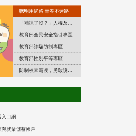
聰明用網路 青春不迷路
「補課了沒？」人權及轉型正義教育專區
教育部全民安全指引專區
教育部詐騙防制專區
教育部性別平等專區
防制校園霸凌，勇敢說出來！
習入口網
育與就業儲蓄帳戶