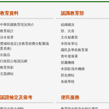
教育資料
認識教育部
中華民國教育現況簡介
組織概況
教育統計
部、次長
法令規章
主任秘書室
獎補助規定(含教育經費分配審議
本部各單位
委員會)
國民及學前教育署
出版品
青年發展署
行政院公報資訊網
部屬機構
教育剪影
本部駐境外機構
主題網站
部史網站
各級學校
認證檢定及留考
便民服務
華語文能力測驗
教育部全民安全指引專區