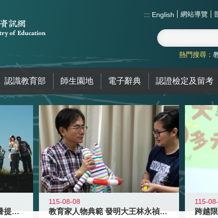
網站導覽
:::
English
熱門搜尋：
認識教育部
師生園地
電子辭典
認證檢定及留考
115-08-08
115-08
教育家人物典範 發明大王林永禎教授
青年壯遊點精選夏夜限定避暑提案 漫