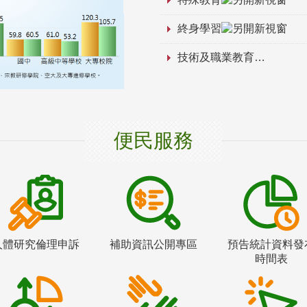
終身學習
技術及職業教育
便民服務
人體研究倫理申訴
補助資訊公開專區
預告統計資料發
時間表