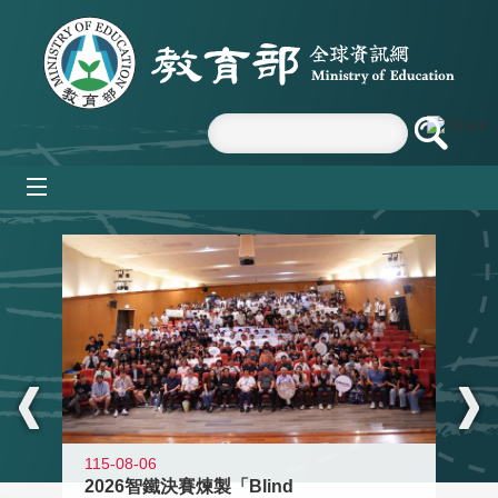
跳到主要內容區塊
mobile_menu
:::
115-08-06
2026智鐵決賽煉製「Blind
11