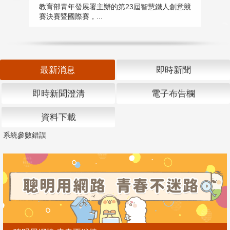
匯
教育部青年發展署主辦的第23屆智慧鐵人創意競
賽決賽暨國際賽，...
教
「
最新消息
即時新聞
即時新聞澄清
電子布告欄
資料下載
系統參數錯誤