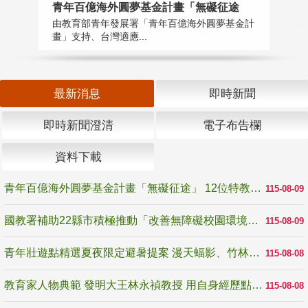
青年百億海外圓夢基金計畫「無礙征途
國
由教育部青年發展署「青年百億海外圓夢基金計
無
畫」支持、台灣適應...
是
最新消息
即時新聞
即時新聞澄清
電子布告欄
資料下載
青年百億海外圓夢基金計畫「無礙征途」 12位特教與弱勢青年勇闖西班牙 跨越感官限制見證生命蛻變
115-08-09
國教署補助22縣市積極推動「改善無障礙校園環境計畫」 打造友善、安全、無礙學習空間
115-08-09
青年壯遊點精選夏夜限定避暑提案 漫天蝠影、竹林尋蛙、茶香夜觀 邀青年暮色出發
115-08-08
教育家人物典範 發明大王林永禎教授 用自身經歷點亮學生的路
115-08-08