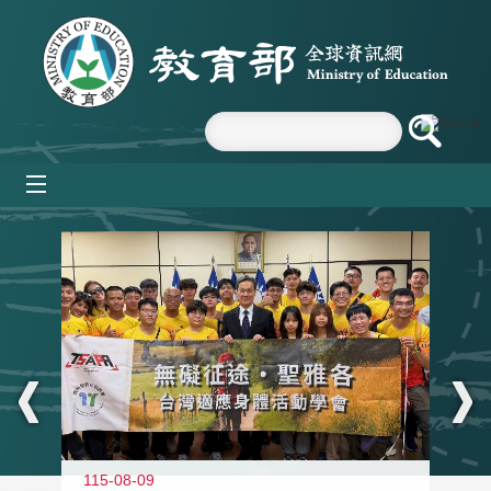
跳到主要內容區塊
mobile_menu
:::
115-08-09
11