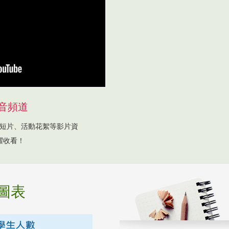
音頻道
短片、活動花絮等影片資
躍收看！
圖表