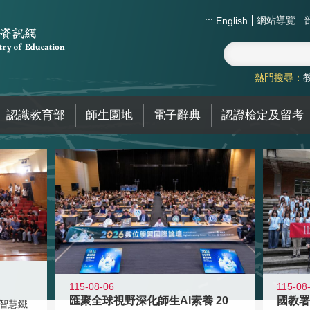
網站導覽
:::
English
熱門搜尋：
認識教育部
師生園地
電子辭典
認證檢定及留考
115-08-06
115-08
匯聚全球視野深化師生AI素養 20
智慧鐵