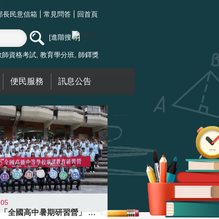
部長民意信箱
常見問答
回首頁
進階搜尋
教師資格考試
教育學分班
師鐸獎
便民服務
訊息公告
-05
國教署「全國高中暑期研習營」 以多