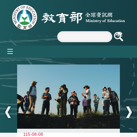
跳到主要內容區塊
mobile_menu
:::
11
115-08-08