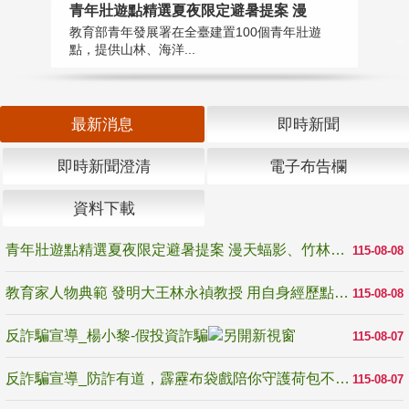
教
青年壯遊點精選夏夜限定避暑提案 漫
在
教育部青年發展署在全臺建置100個青年壯遊
譽
點，提供山林、海洋...
最新消息
即時新聞
即時新聞澄清
電子布告欄
資料下載
青年壯遊點精選夏夜限定避暑提案 漫天蝠影、竹林尋蛙、茶香夜觀 邀青年暮色出發
115-08-08
教育家人物典範 發明大王林永禎教授 用自身經歷點亮學生的路
115-08-08
反詐騙宣導_楊小黎-假投資詐騙
115-08-07
反詐騙宣導_防詐有道，霹靂布袋戲陪你守護荷包不受騙
115-08-07