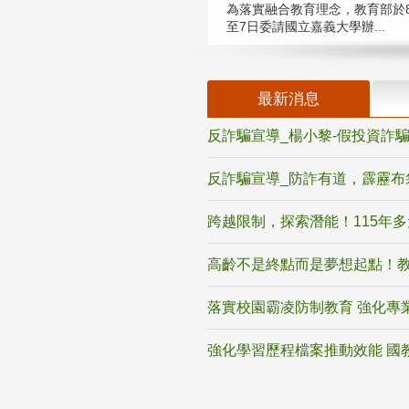
為落實融合教育理念，教育部於8
至7日委請國立嘉義大學辦...
最新消息
反詐騙宣導_楊小黎-假投資詐
反詐騙宣導_防詐有道，霹靂布
跨越限制，探索潛能！115年
高齡不是終點而是夢想起點！教
落實校園霸凌防制教育 強化專
強化學習歷程檔案推動效能 國