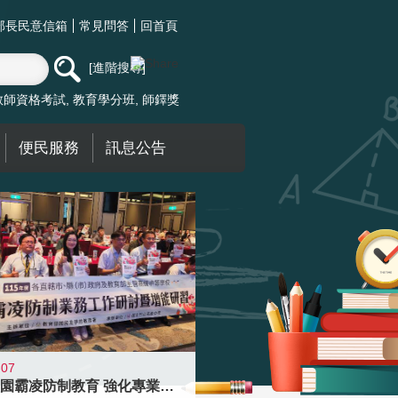
部長民意信箱
常見問答
回首頁
進階搜尋
教師資格考試
教育學分班
師鐸獎
便民服務
訊息公告
-07
落實校園霸凌防制教育 強化專業知能