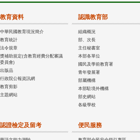
教育資料
認識教育部
中華民國教育現況簡介
組織概況
教育統計
部、次長
法令規章
主任秘書室
獎補助規定(含教育經費分配審議
本部各單位
委員會)
國民及學前教育署
出版品
青年發展署
行政院公報資訊網
部屬機構
教育剪影
本部駐境外機構
主題網站
部史網站
各級學校
認證檢定及留考
便民服務
華語文能力測驗
教育部全民安全指引專區