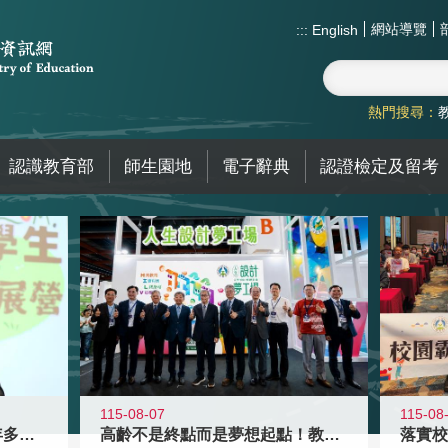
網站導覽
:::
English
熱門搜尋：
認識教育部
師生園地
電子辭典
認證檢定及留考
115-08-07
115-08
高齡不是終點而是夢想起點！教育部打
跨越限制，探索潛能！115年多元潛