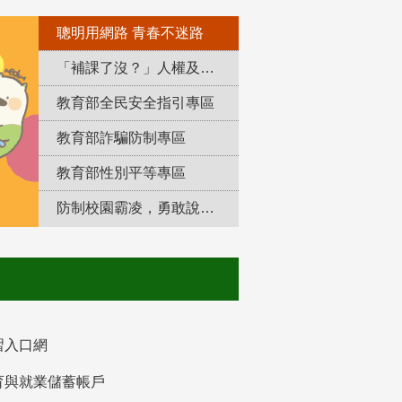
聰明用網路 青春不迷路
「補課了沒？」人權及轉型正義教育專區
教育部全民安全指引專區
教育部詐騙防制專區
教育部性別平等專區
防制校園霸凌，勇敢說出來！
習入口網
育與就業儲蓄帳戶