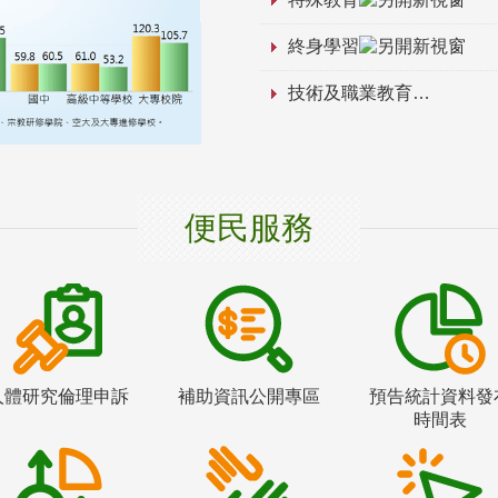
終身學習
技術及職業教育
便民服務
人體研究倫理申訴
補助資訊公開專區
預告統計資料發
時間表