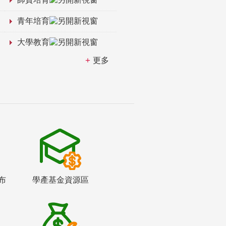
青年培育
大學教育
更多
布
學產基金資源區