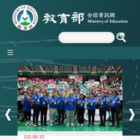
跳到主要內容區塊
mobile_menu
:::
115-08-10
11