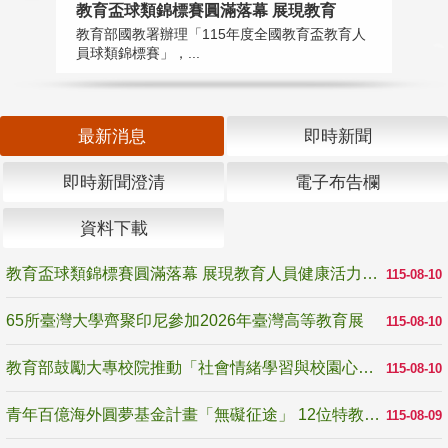
教育盃球類錦標賽圓滿落幕 展現教育
6
教育部國教署辦理「115年度全國教育盃教育人
「
員球類錦標賽」，...
首
最新消息
即時新聞
即時新聞澄清
電子布告欄
資料下載
教育盃球類錦標賽圓滿落幕 展現教育人員健康活力與團隊精神
115-08-10
65所臺灣大學齊聚印尼參加2026年臺灣高等教育展
115-08-10
教育部鼓勵大專校院推動「社會情緒學習與校園心理健康促進計畫」 培育校園「心」韌性
115-08-10
青年百億海外圓夢基金計畫「無礙征途」 12位特教與弱勢青年勇闖西班牙 跨越感官限制見證生命蛻變
115-08-09