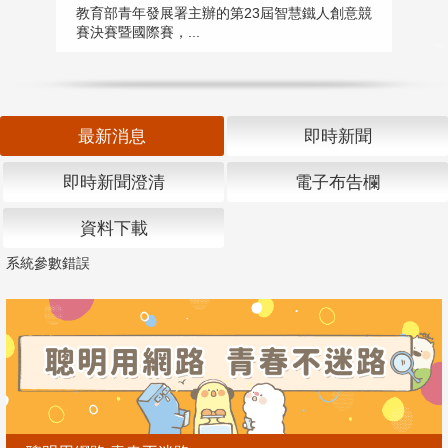
匯
教育部青年發展署主辦的第23屆智慧鐵人創意競
賽決賽暨國際賽，...
教
「
最新消息
即時新聞
即時新聞澄清
電子布告欄
資料下載
系統參數錯誤