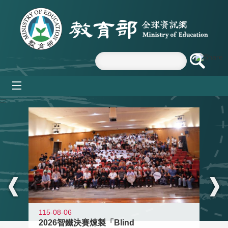
跳到主要內容區塊
mobile_menu
:::
115-08-06
2026智鐵決賽煉製「Blind
11