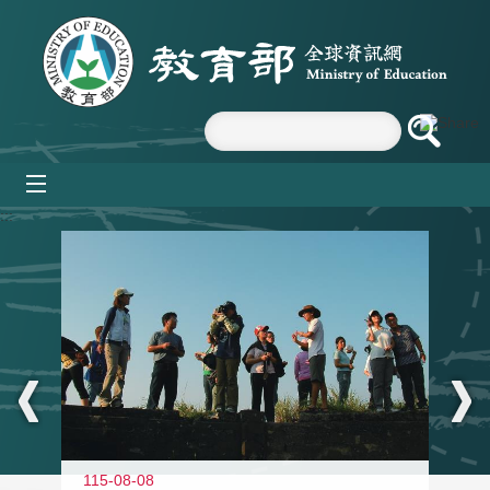
跳到主要內容區塊
mobile_menu
:::
11
115-08-08