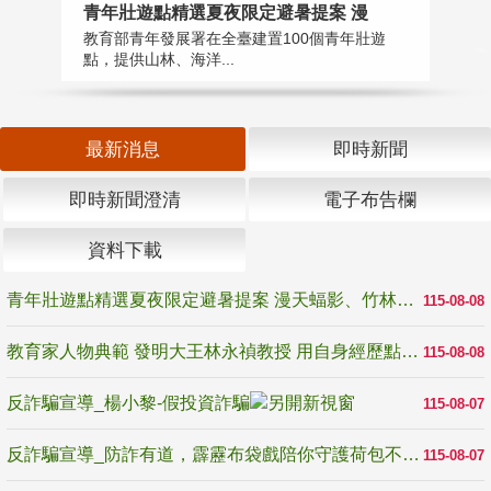
教
青年壯遊點精選夏夜限定避暑提案 漫
在
教育部青年發展署在全臺建置100個青年壯遊
譽
點，提供山林、海洋...
最新消息
即時新聞
即時新聞澄清
電子布告欄
資料下載
青年壯遊點精選夏夜限定避暑提案 漫天蝠影、竹林尋蛙、茶香夜觀 邀青年暮色出發
115-08-08
教育家人物典範 發明大王林永禎教授 用自身經歷點亮學生的路
115-08-08
反詐騙宣導_楊小黎-假投資詐騙
115-08-07
反詐騙宣導_防詐有道，霹靂布袋戲陪你守護荷包不受騙
115-08-07